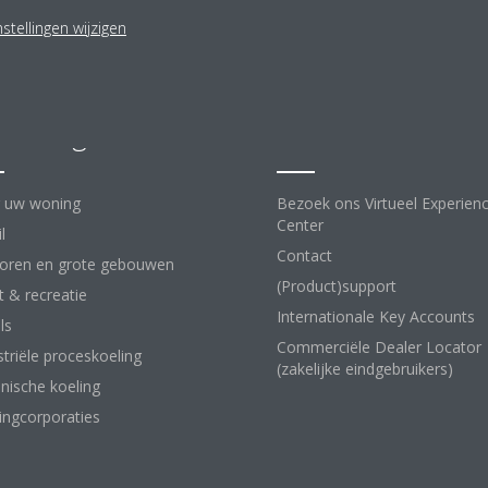
stellingen wijzigen
lossingen
Contact
 uw woning
Bezoek ons Virtueel Experien
Center
l
Contact
oren en grote gebouwen
(Product)support
t & recreatie
Internationale Key Accounts
ls
Commerciële Dealer Locator
striële proceskoeling
(zakelijke eindgebruikers)
nische koeling
ngcorporaties