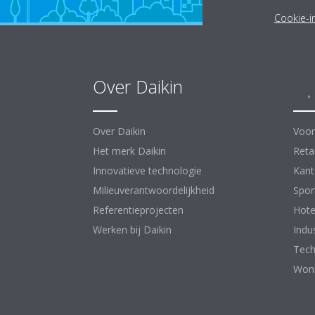
Cookie-in
Over Daikin
Op
Over Daikin
Voor
Het merk Daikin
Retai
Innovatieve technologie
Kant
Milieuverantwoordelijkheid
Spor
Referentieprojecten
Hote
Werken bij Daikin
Indu
Tech
Woni