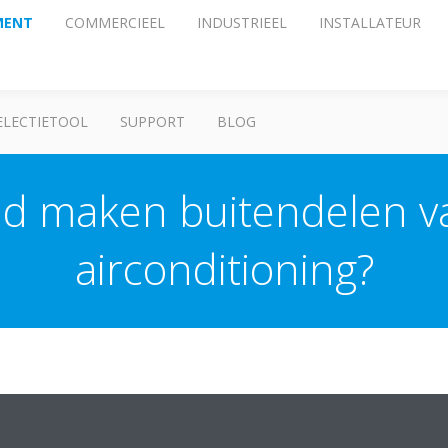
MENT
COMMERCIEEL
INDUSTRIEEL
INSTALLATEUR
ELECTIETOOL
SUPPORT
BLOG
id maken buitendelen v
airconditioning?
toestel is een van de laagste in de Nederlandse markt. In de catalogu
oorbeeld Geluidvermogen en geluiddruk.