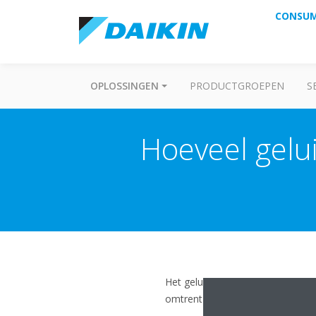
CONSU
OPLOSSINGEN
PRODUCTGROEPEN
S
Hoeveel gelu
Het geluid van een Daikin buiten
omtrent geluid terugvinden. Bijv