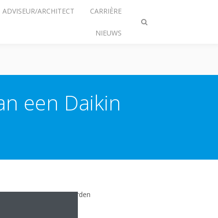
ADVISEUR/ARCHITECT
CARRIÈRE
Zoeken
NIEUWS
omschakelen
an een Daikin
s kan u verschillende waarden