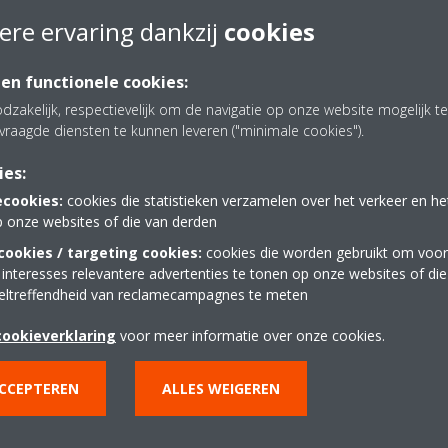
mtepomp of airco wordt opgewekt door het systeem zelf, onafhanke
ere ervaring dankzij
cookies
 uitgedrukt als Lw(A)
t geluid dat op een bepaalde afstand wordt gehoord en waargenomen
 en functionele cookies:
endeel vandaan en in brochures vermeld. Geluidsdruk - Lp(A)
dzakelijk, respectievelijk om de navigatie op onze website mogelijk 
at elke verdubbeling van afstand tussen bron en ontvanger, 6 dB(A) ver
vraagde diensten te kunnen leveren ("minimale cookies").
ies:
ecookies:
cookies die statistieken verzamelen over het verkeer en h
p onze websites of die van derden
ookies / targeting cookies:
cookies die worden gebruikt om voor
 interesses relevantere advertenties te tonen op onze websites of di
eltreffendheid van reclamecampagnes te meten
cookieverklaring
voor meer informatie over onze cookies.
ACCEPTEREN
ALLES WEIGEREN