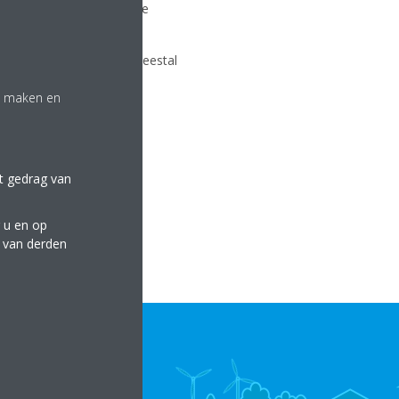
lijk van de afstand en de
. De geluidsdruk wordt meestal
te maken en
laging als gevolg heeft.
et gedrag van
 u en op
e van derden