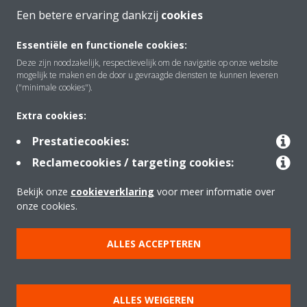
Een betere ervaring dankzij
cookies
Essentiële en functionele cookies:
Over Daikin
Deze zijn noodzakelijk, respectievelijk om de navigatie op onze website
mogelijk te maken en de door u gevraagde diensten te kunnen leveren
("minimale cookies").
Oplossingen
Extra cookies:
Prestatiecookies:
Contact
Reclamecookies / targeting cookies:
Bekijk onze
cookieverklaring
voor meer informatie over
Producten
onze cookies.
ALLES ACCEPTEREN
Copyright © Daikin
Juridische mededeling
Cookieverklaring
ALLES WEIGEREN
Beleid inzake gegevensbescherming
Bedrijfsethiek
Data Act