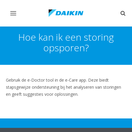
Navigatie
Zoek
omschakelen
omsc
Hoe kan ik een storing
opsporen?
Gebruik de e-Doctor tool in de e-Care app. Deze biedt
stapsgewijze ondersteuning bij het analyseren van storingen
en geeft suggesties voor oplossingen.