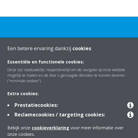
Een betere ervaring dankzij
cookies
Over Daikin
Essentiële en functionele cookies:
Deze zijn noodzakelijk, respectievelijk om de navigatie op onze website
mogelijk te maken en de door u gevraagde diensten te kunnen leveren
Oplossingen
("minimale cookies").
Extra cookies:
Contact
Prestatiecookies:
Reclamecookies / targeting cookies:
Producten
Bekijk onze
cookieverklaring
voor meer informatie over
onze cookies.