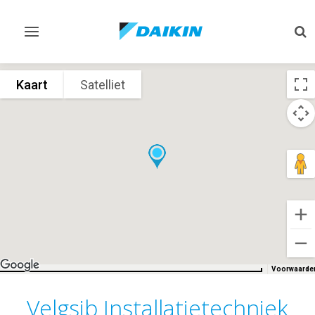
Navigatie
Zo
omschakelen
om
Kaart
Satelliet
Voorwaarde
Velgsib Installatietechniek