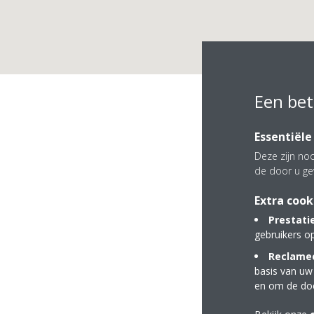
Een bet
M
Essentiële
Deze zijn noo
de door u ge
Extra cook
Prestati
gebruikers o
Reclamec
basis van uw
Koenraadtweg 12
en om de do
6026 RC MAARHEE