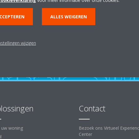
cookieverklaring
voor meer informatie over onze cookies.
Routebeschrijving
ACCEPTEREN
ALLES WEIGEREN
stellingen wijzigen
lossingen
Contact
 uw woning
Bezoek ons Virtueel Experien
Center
l