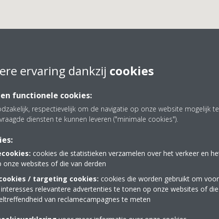
ere ervaring dankzij
cookies
&R Energietechniek V.O.
 en functionele cookies:
dzakelijk, respectievelijk om de navigatie op onze website mogelijk 
vraagde diensten te kunnen leveren ("minimale cookies").
ies:
ecookies:
cookies die statistieken verzamelen over het verkeer en h
p onze websites of die van derden
ookies / targeting cookies:
cookies die worden gebruikt om voor
 interesses relevantere advertenties te tonen op onze websites of di
085 04 79 632
eltreffendheid van reclamecampagnes te meten
ZE
info@menrregeltechnie
https://menrregeltechni