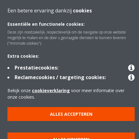
Een betere ervaring dankzij
cookies
Over Daikin
Essentiële en functionele cookies:
Deze zijn noodzakelijk, respectievelijk om de navigatie op onze website
mogelijk te maken en de door u gevraagde diensten te kunnen leveren
Oplossingen
("minimale cookies").
Extra cookies:
Contact
Prestatiecookies:
Reclamecookies / targeting cookies:
Producten
Bekijk onze
cookieverklaring
voor meer informatie over
onze cookies.
Copyright © Daikin
ALLES ACCEPTEREN
Juridische mededeling
Cookieverklaring
Beleid inzake gegevensbescherming
Bedrijfsethiek
Data Act