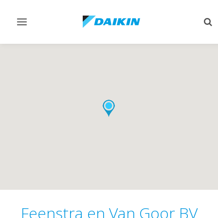
Navigatie
Zo
omschakelen
om
Feenstra en Van Goor BV