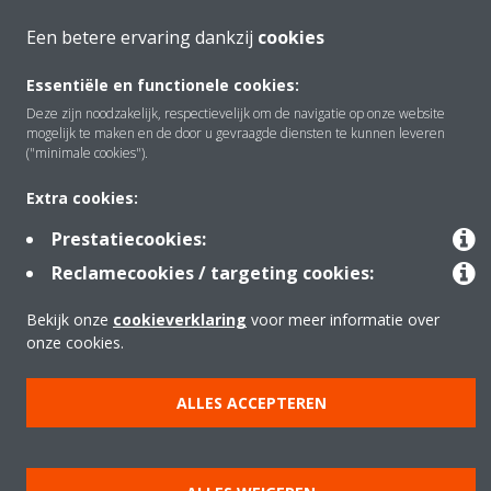
Een betere ervaring dankzij
cookies
Over Daikin
Essentiële en functionele cookies:
Deze zijn noodzakelijk, respectievelijk om de navigatie op onze website
mogelijk te maken en de door u gevraagde diensten te kunnen leveren
Oplossingen
("minimale cookies").
Extra cookies:
Contact
Prestatiecookies:
Reclamecookies / targeting cookies:
Producten
Bekijk onze
cookieverklaring
voor meer informatie over
onze cookies.
Copyright © Daikin
ALLES ACCEPTEREN
Juridische mededeling
Cookieverklaring
Beleid inzake gegevensbescherming
Bedrijfsethiek
Data Act