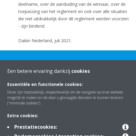
deelname, over de aanduiding van de winnaar, over de
toepassing van het reglement en ook over alle situaties
die niet uitdrukkelijk door dit reglement werden voorzien
- zijn bindend.
Daikin Nederland, juli 2021.
Een betere ervaring dankzij
cookies
Essentiële en functionele cookies:
Over Daikin
Deze zijn noodzakelijk, respectievelijk om de navigatie op onze website
mogelijk te maken en de door u gevraagde diensten te kunnen leveren
("minimale cookies").
Oplossingen
Extra cookies:
Prestatiecookies:
Contact