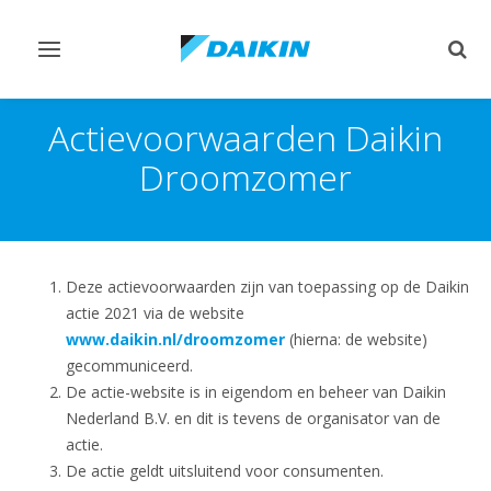
Navigatie
Zoek
omschakelen
omsc
Actievoorwaarden Daikin
Droomzomer
Deze actievoorwaarden zijn van toepassing op de Daikin
actie 2021 via de website
www.daikin.nl/droomzomer
(hierna: de website)
gecommuniceerd.
De actie-website is in eigendom en beheer van Daikin
Nederland B.V. en dit is tevens de organisator van de
actie.
De actie geldt uitsluitend voor consumenten.