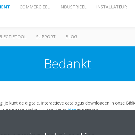
MENT
COMMERCIEEL
INDUSTRIEEL
INSTALLATEUR
ELECTIETOOL
SUPPORT
BLOG
Bedankt
g. Je kunt de digitale, interactieve catalogus downloaden in onze Bib
je nog geen Daikin-ID, dan kun je
hier
registreren.
 contact op met
marketing@daikin.nl
.