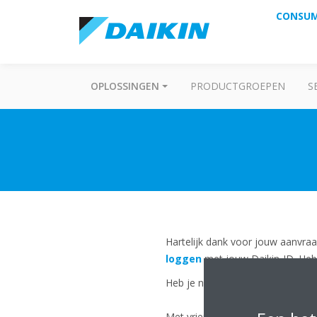
CONSU
OPLOSSINGEN
PRODUCTGROEPEN
S
Hartelijk dank voor jouw aanvraa
loggen
met jouw Daikin-ID. Heb 
Heb je nog vragen? Neem je dan
Met vriendelijke groet,