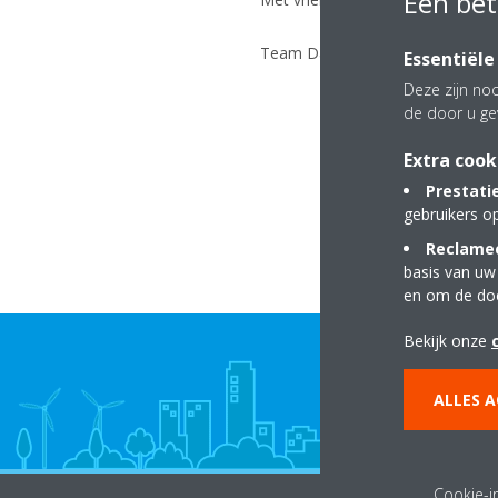
Een bet
Team Daikin
Essentiële
Deze zijn noo
de door u ge
Extra cook
Prestati
gebruikers o
Reclamec
basis van uw
en om de do
Bekijk onze
ALLES 
Cookie-in