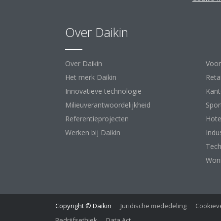
Over Daikin
Op
Over Daikin
Voor
Het merk Daikin
Retai
Innovatieve technologie
Kant
Milieuverantwoordelijkheid
Spor
Referentieprojecten
Hote
Werken bij Daikin
Indu
Tech
Woni
Copyright © Daikin
Juridische mededeling
Cookieve
Bedrijfsethiek
Data Act