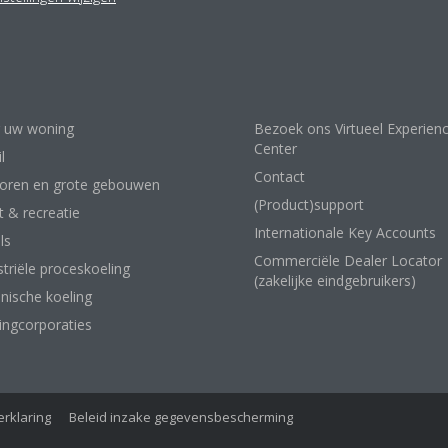
lossingen
Contact
 uw woning
Bezoek ons Virtueel Experien
Center
l
Contact
oren en grote gebouwen
(Product)support
t & recreatie
Internationale Key Accounts
ls
Commerciële Dealer Locator
striële proceskoeling
(zakelijke eindgebruikers)
nische koeling
ngcorporaties
rklaring
Beleid inzake gegevensbescherming