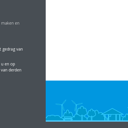
te maken en
et gedrag van
 u en op
e van derden