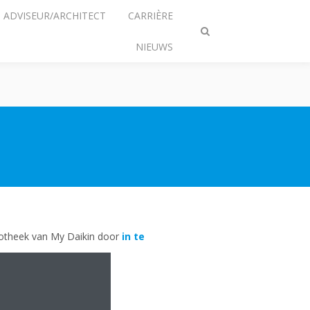
ADVISEUR/ARCHITECT
CARRIÈRE
Zoeken
NIEUWS
omschakelen
liotheek van My Daikin door
in te