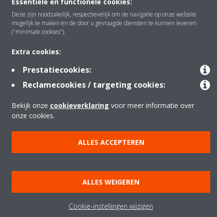
Essentiële en functionele cookies:
Deze zijn noodzakelijk, respectievelijk om de navigatie op onze website
mogelijk te maken en de door u gevraagde diensten te kunnen leveren
("minimale cookies").
Extra cookies:
Prestatiecookies:
Daikin Altherma Hybride warmtepomp
Reclamecookies / targeting cookies:
Bekijk onze
cookieverklaring
voor meer informatie over
onze cookies.
ALLES ACCEPTEREN
Onze andere casestudies
ALLES WEIGEREN
Cookie-instellingen wijzigen