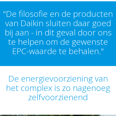
"De filosofie en de producten
van Daikin sluiten daar goed
bij aan - in dit geval door ons
te helpen om de gewenste
EPC-waarde te behalen."
De energievoorziening van
het complex is zo nagenoeg
zelfvoorzienend