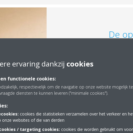
De op
Hotel Bommeljé is een besta
verschillende fases is gebou
ere ervaring dankzij
cookies
redesign met vervanging
technische installaties gepaar
 en functionele cookies:
Kanaalwerk voor luchtbehandeli
en het klimaatsysteem, in com
dzakelijk, respectievelijk om de navigatie op onze website mogelijk 
plafondhoogtes, tussentrapj
vraagde diensten te kunnen leveren ("minimale cookies").
onderling slechte verbinding
ies:
uitdaging. Vanuit de gespr
ecookies:
cookies die statistieken verzamelen over het verkeer en h
Daikin het zeer efficiënte 
p onze websites of die van derden
warmtapwater-hydrobox-modu
slechts 2
ookies / targeting cookies:
cookies die worden gebruikt om voor