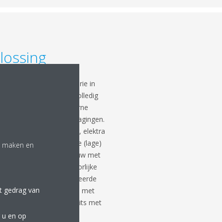
lossing
and hotel welke in historie in
wd. Dat maakt dat een volledig
 en toevoeging van moderne
d gaat met de nodige uitdagingen.
ng, leidingen voor water, elektra
binatie met verschillende (lage)
te maken en
es en delen van het gebouw met
en, maakte het een behoorlijke
ekken met Bommeljé adviseerde
et gedrag van
VRV heat recovery systeem met
le en inbouw plafondunits met
0 mm hoogte.
 u en op