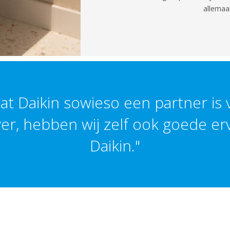
allemaal
dat Daikin sowieso een partner is
er, hebben wij zelf ook goede er
Daikin."