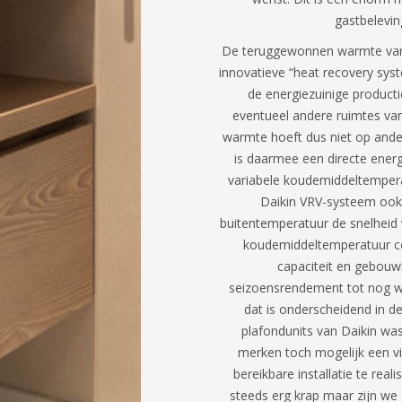
gastbeleving
De teruggewonnen warmte van
innovatieve “heat recovery sys
de energiezuinige produc
eventueel andere ruimtes va
warmte hoeft dus niet op ande
is daarmee een directe energ
variabele koudemiddeltempera
Daikin VRV-systeem ook
buitentemperatuur de snelheid
koudemiddeltemperatuur c
capaciteit en gebouw
seizoensrendement tot nog w
dat is onderscheidend in d
plafondunits van Daikin was 
merken toch mogelijk een v
bereikbare installatie te real
steeds erg krap maar zijn we 