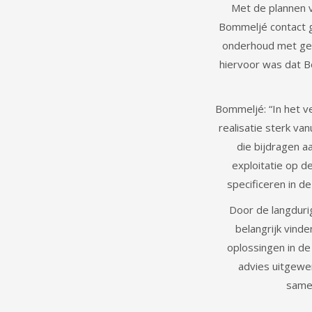
Met de plannen 
Bommeljé contact g
onderhoud met geb
hiervoor was dat Bo
Bommeljé: “In het v
realisatie sterk van
die bijdragen a
exploitatie op d
specificeren in d
Door de langdurig
belangrijk vind
oplossingen in de
advies uitgewer
samen