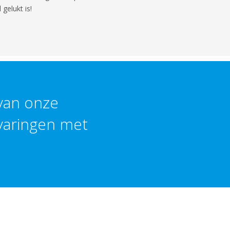
 gelukt is!
 van onze
varingen met