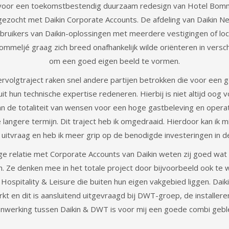
voor een toekomstbestendig duurzaam redesign van Hotel Bomm
ezocht met Daikin Corporate Accounts. De afdeling van Daikin Ned
ruikers van Daikin-oplossingen met meerdere vestigingen of loca
mmeljé graag zich breed onafhankelijk wilde oriënteren in versc
om een goed eigen beeld te vormen.
ervolgtraject raken snel andere partijen betrokken die voor een 
uit hun technische expertise redeneren. Hierbij is niet altijd oog 
an de totaliteit van wensen voor een hoge gastbeleving en opera
e langere termijn. Dit traject heb ik omgedraaid. Hierdoor kan ik 
e uitvraag en heb ik meer grip op de benodigde investeringen in de
e relatie met Corporate Accounts van Daikin weten zij goed wat w
en. Ze denken mee in het totale project door bijvoorbeeld ook te 
 Hospitality & Leisure die buiten hun eigen vakgebied liggen. Daik
kt en dit is aansluitend uitgevraagd bij DWT-groep, de installer
werking tussen Daikin & DWT is voor mij een goede combi gebl