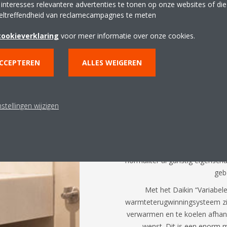
 interesses relevantere advertenties te tonen op onze websites of di
De met Peter Bommeljé bespro
eltreffendheid van reclamecampagnes te meten
uitgewerkt en gerealisee
installatiebedrijf van het j
cookieverklaring
voor meer informatie over onze cookies.
Stoelwinder van DWT is do
benaderd en vanaf het eerste m
ACCEPTEREN
ALLES WEIGEREN
Nicole Stoelwinder: “Het 3-pijp
aan te leggen en de geluidsa
ook nog eens licht van gew
stellingen wijzigen
monteren. Hiervandaan lopen
verder naar de ingebouwde plaf
voor een directe en ideal
naargelang de instelling van de h
normaliter al gunstig eigensch
geb
Met het Daikin “Variabel
warmteterugwinningsysteem zijn
verwarmen en te koelen afhanke
wenst. Dit is een enorm 