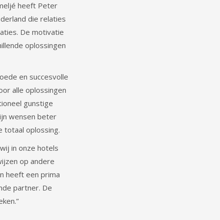
eljé heeft Peter
erland die relaties
ties. De motivatie
hillende oplossingen
goede en succesvolle
voor alle oplossingen
tioneel gunstige
mijn wensen beter
 totaal oplossing.
ij in onze hotels
wijzen op andere
in heeft een prima
ende partner. De
eken.”