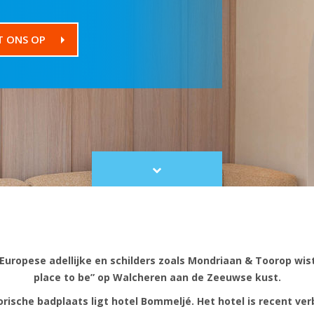
T ONS OP
Scroll
to
content
Europese adellijke en schilders zoals Mondriaan & Toorop wist
place to be” op Walcheren aan de Zeeuwse kust.
orische badplaats ligt hotel Bommeljé. Het hotel is recent ver