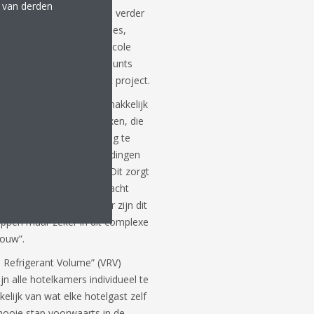
e van derden
ken oplossing is hierna verder
rd door DWT-Groep uit Goes,
aar 2023! Lead-engineer Nicole
or Daikin Corporate Accounts
oment betrokken bij het project.
s-systeem van Daikin is makkelijk
rme compacte schakelboxen, die
icht zijn, waren eenvoudig te
 vervolgens twee koelleidingen
ondunits in elke kamer. Dit zorgt
e warmte of koude overdracht
otelgast. Alles bij elkaar zijn dit
appen maar zeker in dit complexe
ouw”.
e Refrigerant Volume” (VRV)
 alle hotelkamers individueel te
lijk van wat elke hotelgast zelf
mooie stap voorwaarts in de