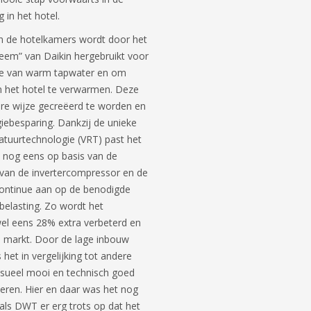
 in het hotel.
 de hotelkamers wordt door het
teem” van Daikin hergebruikt voor
tie van warm tapwater en om
n het hotel te verwarmen. Deze
re wijze gecreëerd te worden en
iebesparing. Dankzij de unieke
tuurtechnologie (VRT) past het
 nog eens op basis van de
 van de invertercompressor en de
ontinue aan op de benodigde
belasting. Zo wordt het
el eens 28% extra verbeterd en
e markt. Door de lage inbouw
het in vergelijking tot andere
isueel mooi en technisch goed
iseren. Hier en daar was het nog
als DWT er erg trots op dat het