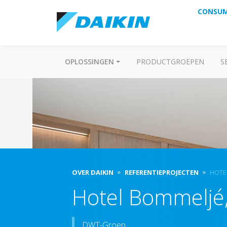
CONSU
OPLOSSINGEN
PRODUCTGROEPEN
S
OVER DAIKIN
REFERENTIEPROJECTEN
HOTE
Hotel Bommeljé
DWT-Groep