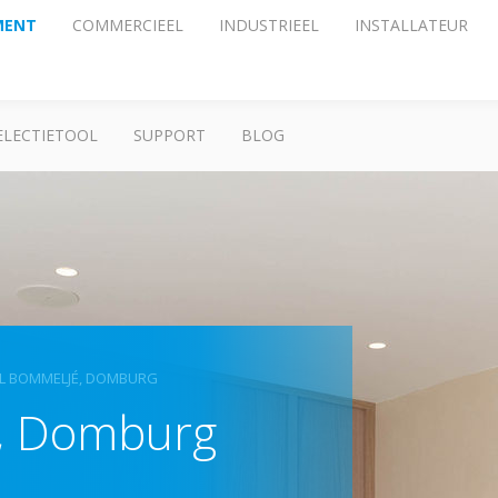
MENT
COMMERCIEEL
INDUSTRIEEL
INSTALLATEUR
ELECTIETOOL
SUPPORT
BLOG
L BOMMELJÉ, DOMBURG
, Domburg