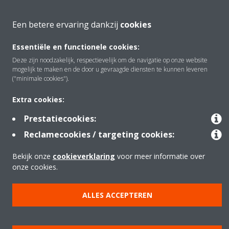
Oplossingen
Een betere ervaring dankzij
cookies
Essentiële en functionele cookies:
Contact
Deze zijn noodzakelijk, respectievelijk om de navigatie op onze website
mogelijk te maken en de door u gevraagde diensten te kunnen leveren
("minimale cookies").
Producten
Extra cookies:
Prestatiecookies:
Copyright © Daikin
Reclamecookies / targeting cookies:
Juridische mededeling
Cookieverklaring
Bekijk onze
cookieverklaring
voor meer informatie over
Beleid inzake gegevensbescherming
Bedrijfsethiek
Data Act
onze cookies.
ALLES ACCEPTEREN