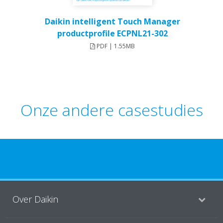
Daikin intelligent Touch Manager
productprofile ECPNL21-302
PDF | 1.55MB
Onze andere casestudies
Over Daikin