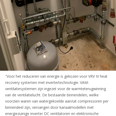
"Voor het reduceren van energie is gekozen voor VRV IV heat
recovery systemen met invertertechnologie. VAM-
ventilatiesystemen zijn ingezet voor de warmteterugwinning
van de ventilatielucht. De bestaande binnendelen, welke
voorzien waren van watergekoelde aan/uit compressoren per
binnendeel zijn, vervangen door kanaalmodellen met
energiezuinige inverter DC ventilatoren en elektronische