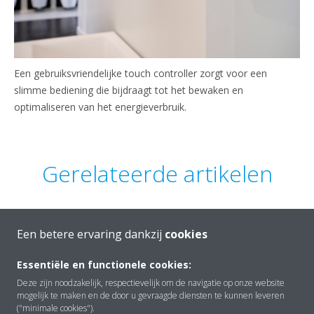
Een gebruiksvriendelijke touch controller zorgt voor een
slimme bediening die bijdraagt tot het bewaken en
optimaliseren van het energieverbruik.
Gerelateerde artikelen
Een betere ervaring dankzij
cookies
Essentiële en functionele cookies:
Deze zijn noodzakelijk, respectievelijk om de navigatie op onze website
mogelijk te maken en de door u gevraagde diensten te kunnen leveren
Over Daikin
("minimale cookies").