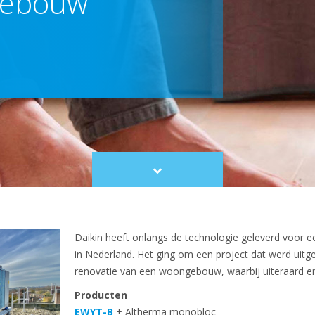
gebouw
Scroll
to
content
Daikin heeft onlangs de technologie geleverd voor
in Nederland. Het ging om een project dat werd uitg
renovatie van een woongebouw, waarbij uiteraard ene
Producten
EWYT-B
+ Altherma monobloc