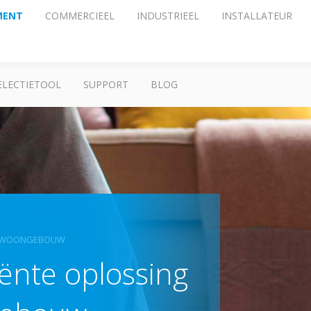
MENT
COMMERCIEEL
INDUSTRIEEL
INSTALLATEUR
ELECTIETOOL
SUPPORT
BLOG
EN WOONGEBOUW
ciënte oplossing