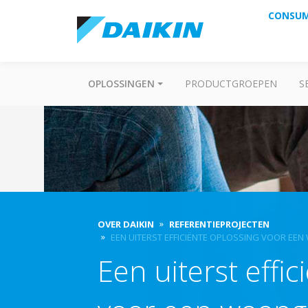
CONSU
OPLOSSINGEN
PRODUCTGROEPEN
S
OVER DAIKIN
REFERENTIEPROJECTEN
EEN UITERST EFFICIËNTE OPLOSSING VOOR E
Een uiterst effi