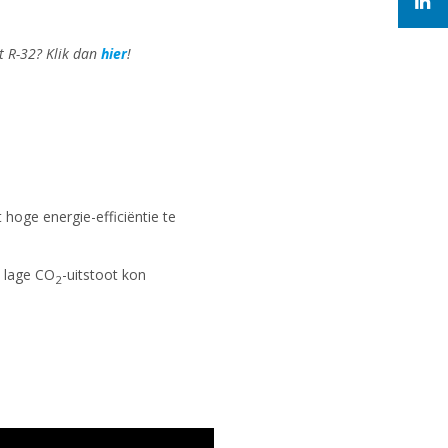
t R-32? Klik dan
hier
!
oge energie-efficiëntie te
n lage CO
-uitstoot kon
2