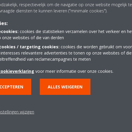
dzakelijk, respectievelijk om de navigatie op onze website mogelijk 
vraagde diensten te kunnen leveren ("minimale cookies").
ies:
jkste vereisten werd voldaan
ecookies:
cookies die statistieken verzamelen over het verkeer en h
p onze websites of die van derden
ookies / targeting cookies:
cookies die worden gebruikt om voor
tepomp die voor dit project werd geïnstalleerd, staat bekend om de
 interesses relevantere advertenties te tonen op onze websites of di
eaus van directe en indirecte CO
-uitstoot. Dat is mogelijk dankzij h
2
eltreffendheid van reclamecampagnes te meten
ok dankzij de beste efficiëntieniveaus in zijn klasse, zowel in koel-
cookieverklaring
voor meer informatie over onze cookies.
in geslaagd een oplossing te bieden die een perfect evenwicht is tuss
staat voor een maximale veiligheid, betrouwbaarheid en kosteneffectivi
ACCEPTEREN
ALLES WEIGEREN
ion-gamma profiteert de EWYT-B-serie van alle voordelen die worden
e milieu-impact van warmtepomptechnologieën voor de Applied-sector
en.
stellingen wijzigen