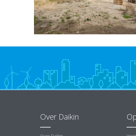
Over Daikin
Op
Over Daikin
Voor