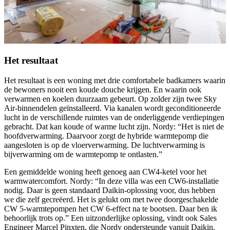
Het resultaat
Het resultaat is een woning met drie comfortabele badkamers waarin
de bewoners nooit een koude douche krijgen. En waarin ook
verwarmen en koelen duurzaam gebeurt. Op zolder zijn twee Sky
Air-binnendelen geïnstalleerd. Via kanalen wordt geconditioneerde
lucht in de verschillende ruimtes van de onderliggende verdiepingen
gebracht. Dat kan koude of warme lucht zijn. Nordy: “Het is niet de
hoofdverwarming. Daarvoor zorgt de hybride warmtepomp die
aangesloten is op de vloerverwarming. De luchtverwarming is
bijverwarming om de warmtepomp te ontlasten.”
Een gemiddelde woning heeft genoeg aan CW4-ketel voor het
warmwatercomfort. Nordy: “In deze villa was een CW6-installatie
nodig. Daar is geen standaard Daikin-oplossing voor, dus hebben
we die zelf gecreëerd. Het is gelukt om met twee doorgeschakelde
CW 5-warmtepompen het CW 6-effect na te bootsen. Daar ben ik
behoorlijk trots op.” Een uitzonderlijke oplossing, vindt ook Sales
Engineer Marcel Pinxten, die Nordy ondersteunde vanuit Daikin.