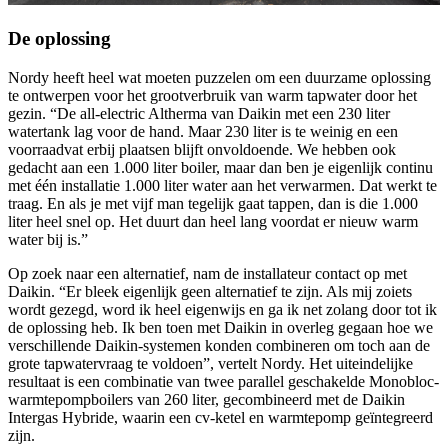
De oplossing
Nordy heeft heel wat moeten puzzelen om een duurzame oplossing
te ontwerpen voor het grootverbruik van warm tapwater door het
gezin. “De all-electric Altherma van Daikin met een 230 liter
watertank lag voor de hand. Maar 230 liter is te weinig en een
voorraadvat erbij plaatsen blijft onvoldoende. We hebben ook
gedacht aan een 1.000 liter boiler, maar dan ben je eigenlijk continu
met één installatie 1.000 liter water aan het verwarmen. Dat werkt te
traag. En als je met vijf man tegelijk gaat tappen, dan is die 1.000
liter heel snel op. Het duurt dan heel lang voordat er nieuw warm
water bij is.”
Op zoek naar een alternatief, nam de installateur contact op met
Daikin. “Er bleek eigenlijk geen alternatief te zijn. Als mij zoiets
wordt gezegd, word ik heel eigenwijs en ga ik net zolang door tot ik
de oplossing heb. Ik ben toen met Daikin in overleg gegaan hoe we
verschillende Daikin-systemen konden combineren om toch aan de
grote tapwatervraag te voldoen”, vertelt Nordy. Het uiteindelijke
resultaat is een combinatie van twee parallel geschakelde Monobloc-
warmtepompboilers van 260 liter, gecombineerd met de Daikin
Intergas Hybride, waarin een cv-ketel en warmtepomp geïntegreerd
zijn.