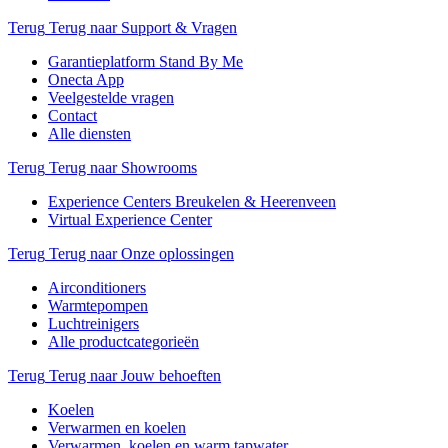
Terug
Terug naar Support & Vragen
Garantieplatform Stand By Me
Onecta App
Veelgestelde vragen
Contact
Alle diensten
Terug
Terug naar Showrooms
Experience Centers Breukelen & Heerenveen
Virtual Experience Center
Terug
Terug naar Onze oplossingen
Airconditioners
Warmtepompen
Luchtreinigers
Alle productcategorieën
Terug
Terug naar Jouw behoeften
Koelen
Verwarmen en koelen
Verwarmen, koelen en warm tapwater