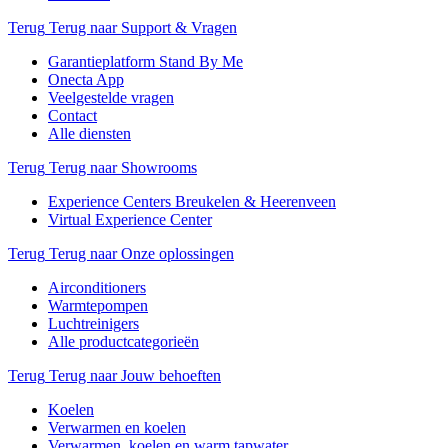
Terug
Terug naar Support & Vragen
Garantieplatform Stand By Me
Onecta App
Veelgestelde vragen
Contact
Alle diensten
Terug
Terug naar Showrooms
Experience Centers Breukelen & Heerenveen
Virtual Experience Center
Terug
Terug naar Onze oplossingen
Airconditioners
Warmtepompen
Luchtreinigers
Alle productcategorieën
Terug
Terug naar Jouw behoeften
Koelen
Verwarmen en koelen
Verwarmen, koelen en warm tapwater