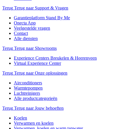
Terug
Terug naar Support & Vragen
Garantieplatform Stand By Me
Onecta App
Veelgestelde vragen
Contact
Alle diensten
Terug
Terug naar Showrooms
Experience Centers Breukelen & Heerenveen
Virtual Experience Center
Terug
Terug naar Onze oplossingen
Airconditioners
Warmtepompen
Luchtreinigers
Alle productcategorieën
Terug
Terug naar Jouw behoeften
Koelen
Verwarmen en koelen
Verwarmen, koelen en warm tapwater