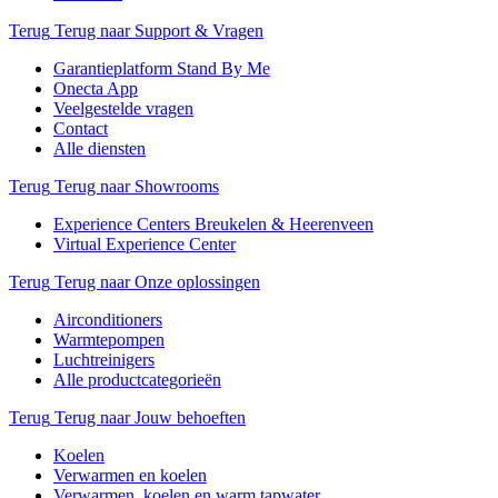
Terug
Terug naar Support & Vragen
Garantieplatform Stand By Me
Onecta App
Veelgestelde vragen
Contact
Alle diensten
Terug
Terug naar Showrooms
Experience Centers Breukelen & Heerenveen
Virtual Experience Center
Terug
Terug naar Onze oplossingen
Airconditioners
Warmtepompen
Luchtreinigers
Alle productcategorieën
Terug
Terug naar Jouw behoeften
Koelen
Verwarmen en koelen
Verwarmen, koelen en warm tapwater