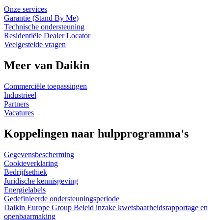
Onze services
Garantie (Stand By Me)
Technische ondersteuning
Residentiële Dealer Locator
Veelgestelde vragen
Meer van Daikin
Commerciële toepassingen
Industrieel
Partners
Vacatures
Koppelingen naar hulpprogramma's
Gegevensbescherming
Cookieverklaring
Bedrijfsethiek
Juridische kennisgeving
Energielabels
Gedefinieerde ondersteuningsperiode
Daikin Europe Group Beleid inzake kwetsbaarheidsrapportage en
openbaarmaking