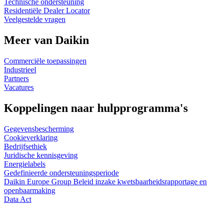
Technische ondersteuning
Residentiële Dealer Locator
Veelgestelde vragen
Meer van Daikin
Commerciële toepassingen
Industrieel
Partners
Vacatures
Koppelingen naar hulpprogramma's
Gegevensbescherming
Cookieverklaring
Bedrijfsethiek
Juridische kennisgeving
Energielabels
Gedefinieerde ondersteuningsperiode
Daikin Europe Group Beleid inzake kwetsbaarheidsrapportage en
openbaarmaking
Data Act