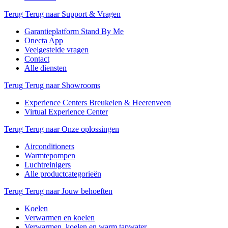
Terug
Terug naar Support & Vragen
Garantieplatform Stand By Me
Onecta App
Veelgestelde vragen
Contact
Alle diensten
Terug
Terug naar Showrooms
Experience Centers Breukelen & Heerenveen
Virtual Experience Center
Terug
Terug naar Onze oplossingen
Airconditioners
Warmtepompen
Luchtreinigers
Alle productcategorieën
Terug
Terug naar Jouw behoeften
Koelen
Verwarmen en koelen
Verwarmen, koelen en warm tapwater