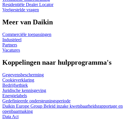
Residentiële Dealer Locator
Veelgestelde vragen
Meer van Daikin
Commerciële toepassingen
Industrieel
Partners
Vacatures
Koppelingen naar hulpprogramma's
Gegevensbescherming
Cookieverklaring
Bedrijfsethiek
Juridische kennisgeving
Energielabels
Gedefinieerde ondersteuningsperiode
Daikin Europe Group Beleid inzake kwetsbaarheidsrapportage en
openbaarmaking
Data Act