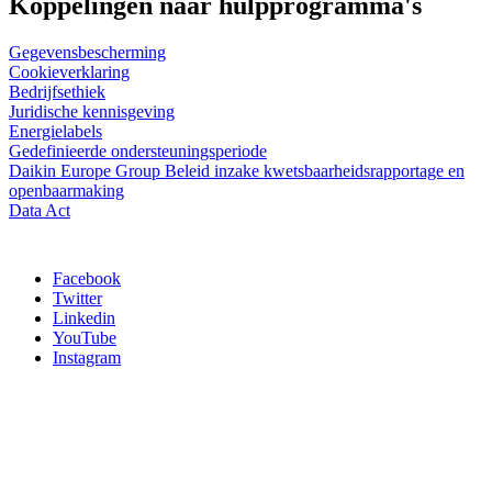
Koppelingen naar hulpprogramma's
Gegevensbescherming
Cookieverklaring
Bedrijfsethiek
Juridische kennisgeving
Energielabels
Gedefinieerde ondersteuningsperiode
Daikin Europe Group Beleid inzake kwetsbaarheidsrapportage en
openbaarmaking
Data Act
Facebook
Twitter
Linkedin
YouTube
Instagram