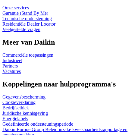
Onze services
Garantie (Stand By Me)
Technische ondersteuning
Residentiële Dealer Locator
Veelgestelde vragen
Meer van Daikin
Commerciële toepassingen
Industrieel
Partners
Vacatures
Koppelingen naar hulpprogramma's
Gegevensbescherming
Cookieverklaring
Bedrijfsethiek
Juridische kennisgeving
Energielabels
Gedefinieerde ondersteuningsperiode
Daikin Europe Group Beleid inzake kwetsbaarheidsrapportage en
openbaarmaking