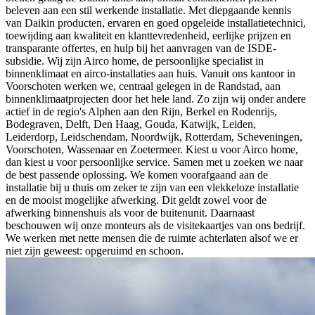
beleven aan een stil werkende installatie. Met diepgaande kennis
van Daikin producten, ervaren en goed opgeleide installatietechnici,
toewijding aan kwaliteit en klanttevredenheid, eerlijke prijzen en
transparante offertes, en hulp bij het aanvragen van de ISDE-
subsidie. Wij zijn Airco home, de persoonlijke specialist in
binnenklimaat en airco-installaties aan huis. Vanuit ons kantoor in
Voorschoten werken we, centraal gelegen in de Randstad, aan
binnenklimaatprojecten door het hele land. Zo zijn wij onder andere
actief in de regio's Alphen aan den Rijn, Berkel en Rodenrijs,
Bodegraven, Delft, Den Haag, Gouda, Katwijk, Leiden,
Leiderdorp, Leidschendam, Noordwijk, Rotterdam, Scheveningen,
Voorschoten, Wassenaar en Zoetermeer. Kiest u voor Airco home,
dan kiest u voor persoonlijke service. Samen met u zoeken we naar
de best passende oplossing. We komen voorafgaand aan de
installatie bij u thuis om zeker te zijn van een vlekkeloze installatie
en de mooist mogelijke afwerking. Dit geldt zowel voor de
afwerking binnenshuis als voor de buitenunit. Daarnaast
beschouwen wij onze monteurs als de visitekaartjes van ons bedrijf.
We werken met nette mensen die de ruimte achterlaten alsof we er
niet zijn geweest: opgeruimd en schoon.