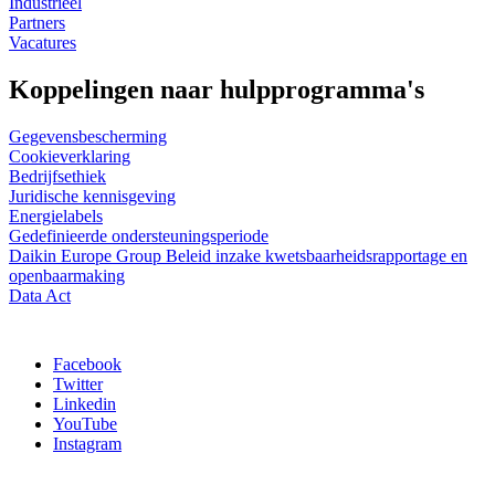
Industrieel
Partners
Vacatures
Koppelingen naar hulpprogramma's
Gegevensbescherming
Cookieverklaring
Bedrijfsethiek
Juridische kennisgeving
Energielabels
Gedefinieerde ondersteuningsperiode
Daikin Europe Group Beleid inzake kwetsbaarheidsrapportage en
openbaarmaking
Data Act
Facebook
Twitter
Linkedin
YouTube
Instagram