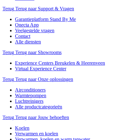
Terug
Terug naar Support & Vragen
Garantieplatform Stand By Me
Onecta App
Veelgestelde vragen
Contact
Alle diensten
Terug
Terug naar Showrooms
Experience Centers Breukelen & Heerenveen
Virtual Experience Center
Terug
Terug naar Onze oplossingen
Airconditioners
Warmtepompen
Luchtreinigers
Alle productcategorieën
Terug
Terug naar Jouw behoeften
Koelen
Verwarmen en koelen
Verwarmen, koelen en warm tapwater