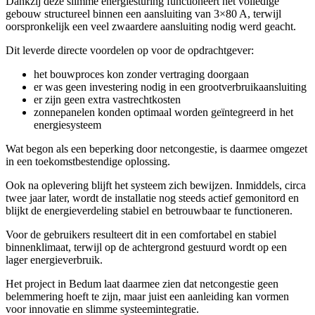
Dankzij deze slimme energiesturing functioneert het volledige
gebouw structureel binnen een aansluiting van 3×80 A, terwijl
oorspronkelijk een veel zwaardere aansluiting nodig werd geacht.
Dit leverde directe voordelen op voor de opdrachtgever:
het bouwproces kon zonder vertraging doorgaan
er was geen investering nodig in een grootverbruikaansluiting
er zijn geen extra vastrechtkosten
zonnepanelen konden optimaal worden geïntegreerd in het
energiesysteem
Wat begon als een beperking door netcongestie, is daarmee omgezet
in een toekomstbestendige oplossing.
Ook na oplevering blijft het systeem zich bewijzen. Inmiddels, circa
twee jaar later, wordt de installatie nog steeds actief gemonitord en
blijkt de energieverdeling stabiel en betrouwbaar te functioneren.
Voor de gebruikers resulteert dit in een comfortabel en stabiel
binnenklimaat, terwijl op de achtergrond gestuurd wordt op een
lager energieverbruik.
Het project in Bedum laat daarmee zien dat netcongestie geen
belemmering hoeft te zijn, maar juist een aanleiding kan vormen
voor innovatie en slimme systeemintegratie.