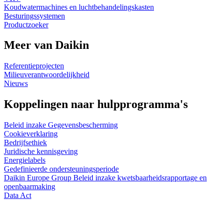
Koudwatermachines en luchtbehandelingskasten
Besturingssystemen
Productzoeker
Meer van Daikin
Referentieprojecten
Milieuverantwoordelijkheid
Nieuws
Koppelingen naar hulpprogramma's
Beleid inzake Gegevensbescherming
Cookieverklaring
Bedrijfsethiek
Juridische kennisgeving
Energielabels
Gedefinieerde ondersteuningsperiode
Daikin Europe Group Beleid inzake kwetsbaarheidsrapportage en
openbaarmaking
Data Act