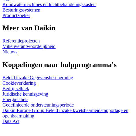
Koudwatermachines en luchtbehandelingskasten
Besturingssystemen
Productzoeker
Meer van Daikin
Referentieprojecten
Milieuverantwoordelijkheid
Nieuws
Koppelingen naar hulpprogramma's
Beleid inzake Gegevensbescherming
Cookieverklaring
Bedrijfsethiek
Juridische kennisgeving
Energielabels
Gedefinieerde ondersteuningsperiode
Daikin Europe Group Beleid inzake kwetsbaarheidsrapportage en
openbaarmaking
Data Act