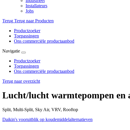
Industrieel
Installateurs
Jobs
Terug
Terug naar Producten
Productzoeker
Toepassingen
Ons commerciële productaanbod
Navigatie
Productzoeker
Toepassingen
Ons commerciële productaanbod
Terug naar overzicht
Lucht/lucht warmtepompen en a
Split, Multi-Split, Sky Air, VRV, Rooftop​
Daikin's vooruitblik op koudemiddelalternatieven