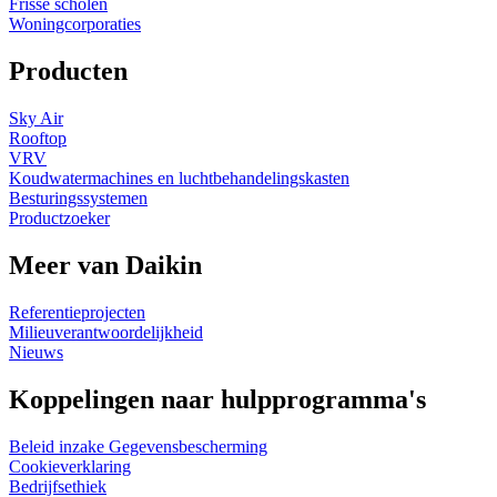
Frisse scholen
Woningcorporaties
Producten
Sky Air
Rooftop
VRV
Koudwatermachines en luchtbehandelingskasten
Besturingssystemen
Productzoeker
Meer van Daikin
Referentieprojecten
Milieuverantwoordelijkheid
Nieuws
Koppelingen naar hulpprogramma's
Beleid inzake Gegevensbescherming
Cookieverklaring
Bedrijfsethiek