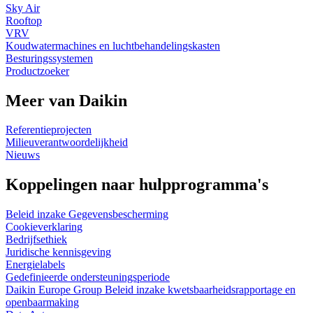
Sky Air
Rooftop
VRV
Koudwatermachines en luchtbehandelingskasten
Besturingssystemen
Productzoeker
Meer van Daikin
Referentieprojecten
Milieuverantwoordelijkheid
Nieuws
Koppelingen naar hulpprogramma's
Beleid inzake Gegevensbescherming
Cookieverklaring
Bedrijfsethiek
Juridische kennisgeving
Energielabels
Gedefinieerde ondersteuningsperiode
Daikin Europe Group Beleid inzake kwetsbaarheidsrapportage en
openbaarmaking