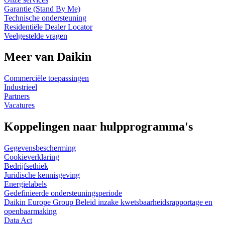
Garantie (Stand By Me)
Technische ondersteuning
Residentiële Dealer Locator
Veelgestelde vragen
Meer van Daikin
Commerciële toepassingen
Industrieel
Partners
Vacatures
Koppelingen naar hulpprogramma's
Gegevensbescherming
Cookieverklaring
Bedrijfsethiek
Juridische kennisgeving
Energielabels
Gedefinieerde ondersteuningsperiode
Daikin Europe Group Beleid inzake kwetsbaarheidsrapportage en
openbaarmaking
Data Act