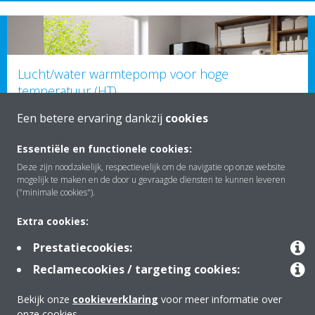
Lucht/water warmtepomp voor hoge
temperatuur (HT)
Een betere ervaring dankzij
cookies
Essentiële en functionele cookies:
Deze zijn noodzakelijk, respectievelijk om de navigatie op onze website
mogelijk te maken en de door u gevraagde diensten te kunnen leveren
("minimale cookies").
Extra cookies:
Welke warmtepomp kiezen
Prestatiecookies:
Reclamecookies / targeting cookies:
Bekijk onze
cookieverklaring
voor meer informatie over
onze cookies.