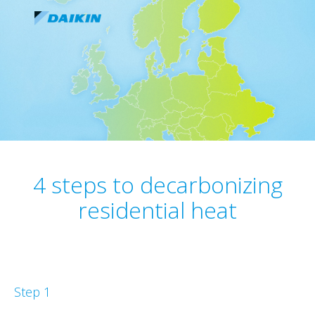
4 steps to decarbonizing
residential heat​
Step 1