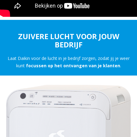
ZUIVERE LUCHT VOOR JOUW
BEDRIJF
Laat Daikin voor de lucht in je bedrijf zorgen, zodat jij je weer
kunt
focussen op het ontvangen van je klanten
.