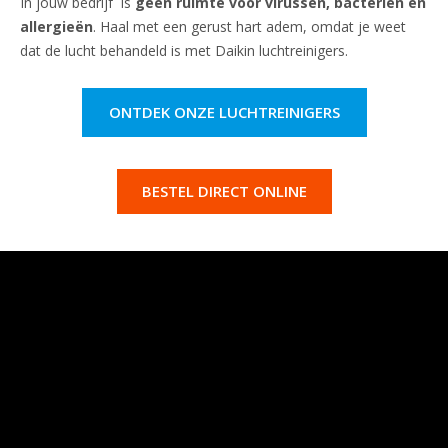
In jouw bedrijf is
geen ruimte voor virussen, bacteriën en
allergieën
. Haal met een gerust hart adem, omdat je weet
dat de lucht behandeld is met Daikin luchtreinigers.
ONTDEK ONZE LUCHTREINIGERS
BESTEL DIRECT ONLINE