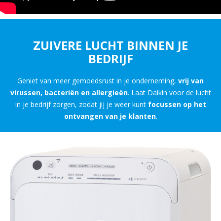
ZUIVERE LUCHT BINNEN JE
BEDRIJF
Geniet van meer gemoedsrust in je onderneming,
vrij van
virussen, bacteriën en allergieën
. Laat Daikin voor de lucht
in je bedrijf zorgen, zodat jij je weer kunt
focussen op het
ontvangen van je klanten
.