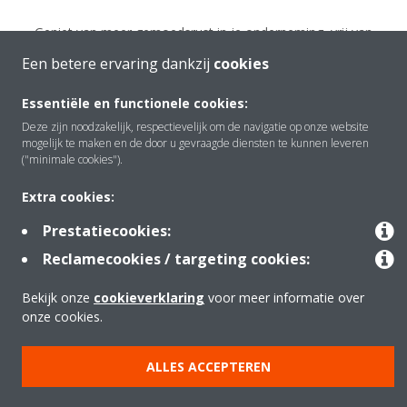
Geniet van meer gemoedsrust in je onderneming, vrij van
virussen, bacteriën en allergieën. Laat Daikin voor de lucht in je
Een betere ervaring dankzij
cookies
bedrijf zorgen, zodat jij je weer kunt focussen op het
ontvangen van je klanten.
Essentiële en functionele cookies:
Deze zijn noodzakelijk, respectievelijk om de navigatie op onze website
Zuivere lucht. Uw gezondheid, onze zorg.
mogelijk te maken en de door u gevraagde diensten te kunnen leveren
("minimale cookies").
LEES MEER
Extra cookies:
Prestatiecookies:
BESTEL DIRECT ONLINE
Reclamecookies / targeting cookies:
Bekijk onze
cookieverklaring
voor meer informatie over
onze cookies.
ALLES ACCEPTEREN
Legal Notice
Data Protection Policy
Cookie Notice
Corporate Ethics