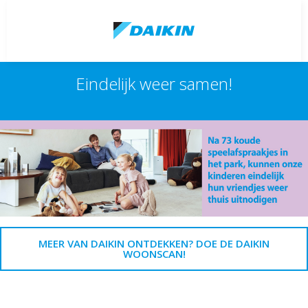
Eindelijk weer samen!
MEER VAN DAIKIN ONTDEKKEN? DOE DE DAIKIN
WOONSCAN!