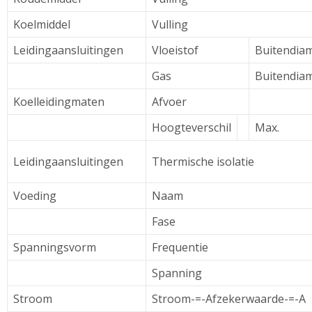
Koelmiddel
Vulling
Leidingaansluitingen
Vloeistof
Buitendia
Gas
Buitendia
Koelleidingmaten
Afvoer
Hoogteverschil
Max.
Leidingaansluitingen
Thermische isolatie
Voeding
Naam
Fase
Spanningsvorm
Frequentie
Spanning
Stroom
Stroom-=-Afzekerwaarde-=-A